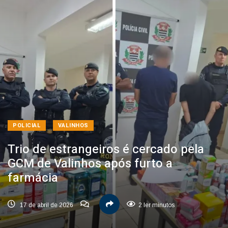
POLICIAL
VALINHOS
Trio de estrangeiros é cercado pela
GCM de Valinhos após furto a
farmácia
17 de abril de 2026
2 ler minutos