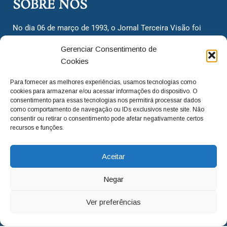
SOBRE NÓS
No dia 06 de março de 1993, o Jornal Terceira Visão foi
fundado para ser uma terceira via de notícias para os
Gerenciar Consentimento de
cidadãos valinhenses, já que naquela época só existiam
Cookies
dois jornais. Há mais de 30 anos, o jornal continua
assumindo o papel de ser a ‘voz do povo’ e continuamos
Para fornecer as melhores experiências, usamos tecnologias como
com o foco de trazer as melhores notícias. Nunca
cookies para armazenar e/ou acessar informações do dispositivo. O
deixamos de lado as necessidades do cidadão, sempre
consentimento para essas tecnologias nos permitirá processar dados
como comportamento de navegação ou IDs exclusivos neste site. Não
questionando os órgãos públicos em busca de melhorias
consentir ou retirar o consentimento pode afetar negativamente certos
para a cidade e sempre cobrando resoluções para casos
recursos e funções.
‘esquecidos’. Informar é a nossa missão!
Aceitar
adm@jtv.com.br
(19) 3929-6225
Negar
(19) 99450-1424
Ver preferências