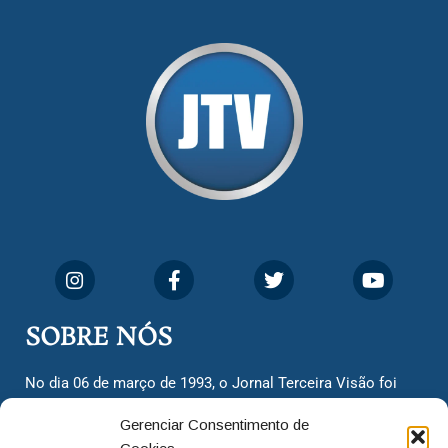
SOBRE NÓS
No dia 06 de março de 1993, o Jornal Terceira Visão foi
fundado para ser uma terceira via de notícias para os
Gerenciar Consentimento de
cidadãos valinhenses, já que naquela época só existiam