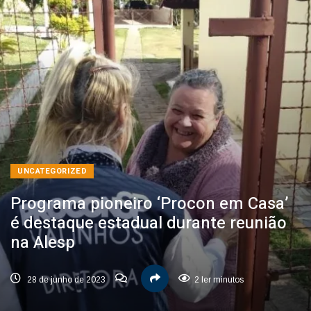
UNCATEGORIZED
Programa pioneiro ‘Procon em Casa’
é destaque estadual durante reunião
na Alesp
28 de junho de 2023
2 ler minutos