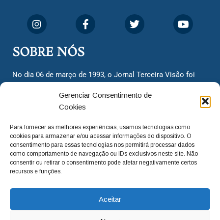
SOBRE NÓS
No dia 06 de março de 1993, o Jornal Terceira Visão foi
fundado para ser uma terceira via de notícias para os
Gerenciar Consentimento de
cidadãos valinhenses, já que naquela época só existiam
Cookies
dois jornais. Há mais de 30 anos, o jornal continua
assumindo o papel de ser a ‘voz do povo’ e continuamos
Para fornecer as melhores experiências, usamos tecnologias como
com o foco de trazer as melhores notícias. Nunca
cookies para armazenar e/ou acessar informações do dispositivo. O
deixamos de lado as necessidades do cidadão, sempre
consentimento para essas tecnologias nos permitirá processar dados
como comportamento de navegação ou IDs exclusivos neste site. Não
questionando os órgãos públicos em busca de melhorias
consentir ou retirar o consentimento pode afetar negativamente certos
para a cidade e sempre cobrando resoluções para casos
recursos e funções.
‘esquecidos’. Informar é a nossa missão!
Aceitar
adm@jtv.com.br
(19) 3929-6225