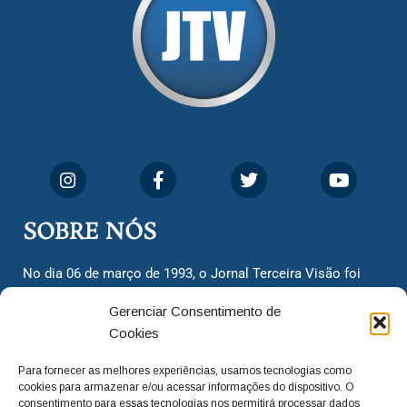
SOBRE NÓS
No dia 06 de março de 1993, o Jornal Terceira Visão foi
fundado para ser uma terceira via de notícias para os
Gerenciar Consentimento de
cidadãos valinhenses, já que naquela época só existiam
Cookies
dois jornais. Há mais de 30 anos, o jornal continua
assumindo o papel de ser a ‘voz do povo’ e continuamos
Para fornecer as melhores experiências, usamos tecnologias como
com o foco de trazer as melhores notícias. Nunca
cookies para armazenar e/ou acessar informações do dispositivo. O
deixamos de lado as necessidades do cidadão, sempre
consentimento para essas tecnologias nos permitirá processar dados