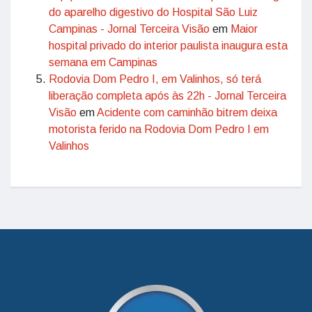
do aparelho digestivo do Hospital São Luiz
Campinas - Jornal Terceira Visão
em
Maior
hospital privado do interior paulista inaugura esta
semana em Campinas
Rodovia Dom Pedro I, em Valinhos, só terá
liberação completa após às 22h - Jornal Terceira
Visão
em
Acidente com caminhão bitrem deixa
motorista ferido na Rodovia Dom Pedro I em
Valinhos