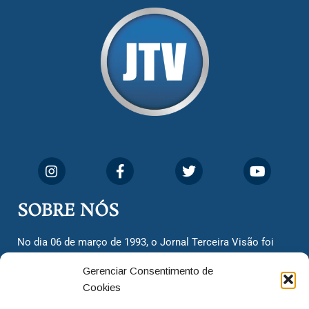
SOBRE NÓS
No dia 06 de março de 1993, o Jornal Terceira Visão foi
fundado para ser uma terceira via de notícias para os
Gerenciar Consentimento de
cidadãos valinhenses, já que naquela época só existiam
Cookies
dois jornais. Há mais de 30 anos, o jornal continua
assumindo o papel de ser a ‘voz do povo’ e continuamos