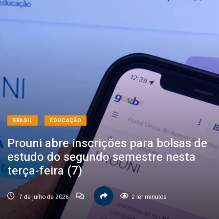
BRASIL
EDUCAÇÃO
Prouni abre inscrições para bolsas de
estudo do segundo semestre nesta
terça-feira (7)
7 de julho de 2026
2 ler minutos