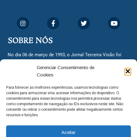
SOBRE NÓS
No dia 06 de março de 1993, o Jornal Terceira Visão foi
fundado para ser uma terceira via de notícias para os
Gerenciar Consentimento de
cidadãos valinhenses, já que naquela época só existiam
Cookies
dois jornais. Há mais de 30 anos, o jornal continua
assumindo o papel de ser a ‘voz do povo’ e continuamos
Para fornecer as melhores experiências, usamos tecnologias como
com o foco de trazer as melhores notícias. Nunca
cookies para armazenar e/ou acessar informações do dispositivo. O
deixamos de lado as necessidades do cidadão, sempre
consentimento para essas tecnologias nos permitirá processar dados
como comportamento de navegação ou IDs exclusivos neste site. Não
questionando os órgãos públicos em busca de melhorias
consentir ou retirar o consentimento pode afetar negativamente certos
para a cidade e sempre cobrando resoluções para casos
recursos e funções.
‘esquecidos’. Informar é a nossa missão!
Aceitar