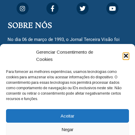
SOBRE NÓS
No dia 06 de março de 1993, o Jornal Terceira Visão foi
fundado para ser uma terceira via de notícias para os
Gerenciar Consentimento de
cidadãos valinhenses, já que naquela época só existiam
Cookies
dois jornais. Há mais de 30 anos, o jornal continua
assumindo o papel de ser a ‘voz do povo’ e continuamos
Para fornecer as melhores experiências, usamos tecnologias como
com o foco de trazer as melhores notícias. Nunca
cookies para armazenar e/ou acessar informações do dispositivo. O
deixamos de lado as necessidades do cidadão, sempre
consentimento para essas tecnologias nos permitirá processar dados
como comportamento de navegação ou IDs exclusivos neste site. Não
questionando os órgãos públicos em busca de melhorias
consentir ou retirar o consentimento pode afetar negativamente certos
para a cidade e sempre cobrando resoluções para casos
recursos e funções.
‘esquecidos’. Informar é a nossa missão!
Aceitar
adm@jtv.com.br
(19) 3929-6225
Negar