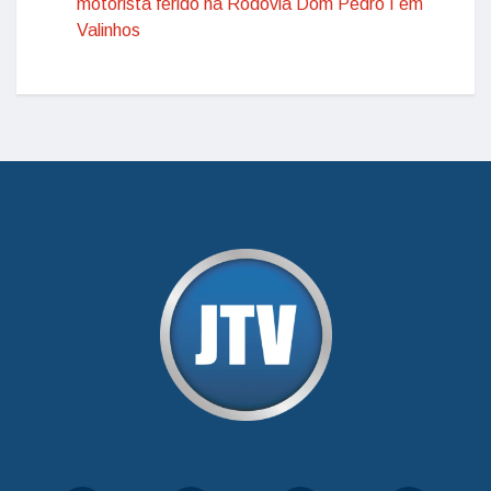
motorista ferido na Rodovia Dom Pedro I em
Valinhos