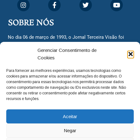
SOBRE NÓS
No dia 06 de março de 1993, o Jornal Terceira Visão foi
fundado para ser uma terceira via de notícias para os
Gerenciar Consentimento de
cidadãos valinhenses, já que naquela época só existiam
Cookies
dois jornais. Há mais de 30 anos, o jornal continua
assumindo o papel de ser a ‘voz do povo’ e continuamos
Para fornecer as melhores experiências, usamos tecnologias como
com o foco de trazer as melhores notícias. Nunca
cookies para armazenar e/ou acessar informações do dispositivo. O
deixamos de lado as necessidades do cidadão, sempre
consentimento para essas tecnologias nos permitirá processar dados
como comportamento de navegação ou IDs exclusivos neste site. Não
questionando os órgãos públicos em busca de melhorias
consentir ou retirar o consentimento pode afetar negativamente certos
para a cidade e sempre cobrando resoluções para casos
recursos e funções.
‘esquecidos’. Informar é a nossa missão!
Aceitar
adm@jtv.com.br
(19) 3929-6225
Negar
(19) 99450-1424