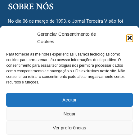
SOBRE NÓS
No dia 06 de março de 1993, o Jornal Terceira Visão foi
fundado para ser uma terceira via de notícias para os
Gerenciar Consentimento de
cidadãos valinhenses, já que naquela época só existiam
Cookies
dois jornais. Há mais de 30 anos, o jornal continua
assumindo o papel de ser a ‘voz do povo’ e continuamos
Para fornecer as melhores experiências, usamos tecnologias como
com o foco de trazer as melhores notícias. Nunca
cookies para armazenar e/ou acessar informações do dispositivo. O
deixamos de lado as necessidades do cidadão, sempre
consentimento para essas tecnologias nos permitirá processar dados
como comportamento de navegação ou IDs exclusivos neste site. Não
questionando os órgãos públicos em busca de melhorias
consentir ou retirar o consentimento pode afetar negativamente certos
para a cidade e sempre cobrando resoluções para casos
recursos e funções.
‘esquecidos’. Informar é a nossa missão!
Aceitar
adm@jtv.com.br
(19) 3929-6225
Negar
(19) 99450-1424
Ver preferências