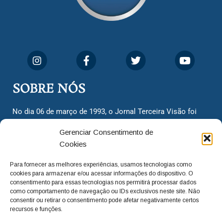
SOBRE NÓS
No dia 06 de março de 1993, o Jornal Terceira Visão foi
fundado para ser uma terceira via de notícias para os
Gerenciar Consentimento de
cidadãos valinhenses, já que naquela época só existiam
Cookies
dois jornais. Há mais de 30 anos, o jornal continua
assumindo o papel de ser a ‘voz do povo’ e continuamos
Para fornecer as melhores experiências, usamos tecnologias como
com o foco de trazer as melhores notícias. Nunca
cookies para armazenar e/ou acessar informações do dispositivo. O
deixamos de lado as necessidades do cidadão, sempre
consentimento para essas tecnologias nos permitirá processar dados
como comportamento de navegação ou IDs exclusivos neste site. Não
questionando os órgãos públicos em busca de melhorias
consentir ou retirar o consentimento pode afetar negativamente certos
para a cidade e sempre cobrando resoluções para casos
recursos e funções.
‘esquecidos’. Informar é a nossa missão!