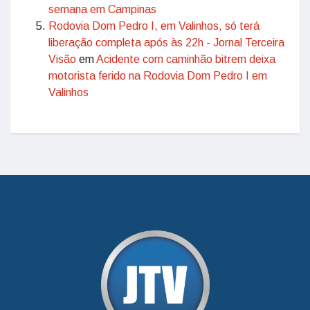
semana em Campinas
Rodovia Dom Pedro I, em Valinhos, só terá
liberação completa após às 22h - Jornal Terceira
Visão
em
Acidente com caminhão bitrem deixa
motorista ferido na Rodovia Dom Pedro I em
Valinhos