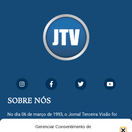
SOBRE NÓS
No dia 06 de março de 1993, o Jornal Terceira Visão foi
fundado para ser uma terceira via de notícias para os
Gerenciar Consentimento de
cidadãos valinhenses, já que naquela época só existiam