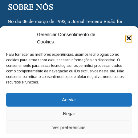
SOBRE NÓS
No dia 06 de março de 1993, o Jornal Terceira Visão foi
fundado para ser uma terceira via de notícias para os
Gerenciar Consentimento de
cidadãos valinhenses, já que naquela época só existiam
Cookies
dois jornais. Há mais de 30 anos, o jornal continua
assumindo o papel de ser a ‘voz do povo’ e continuamos
Para fornecer as melhores experiências, usamos tecnologias como
com o foco de trazer as melhores notícias. Nunca
cookies para armazenar e/ou acessar informações do dispositivo. O
deixamos de lado as necessidades do cidadão, sempre
consentimento para essas tecnologias nos permitirá processar dados
como comportamento de navegação ou IDs exclusivos neste site. Não
questionando os órgãos públicos em busca de melhorias
consentir ou retirar o consentimento pode afetar negativamente certos
para a cidade e sempre cobrando resoluções para casos
recursos e funções.
‘esquecidos’. Informar é a nossa missão!
Aceitar
adm@jtv.com.br
(19) 3929-6225
Negar
(19) 99450-1424
Ver preferências