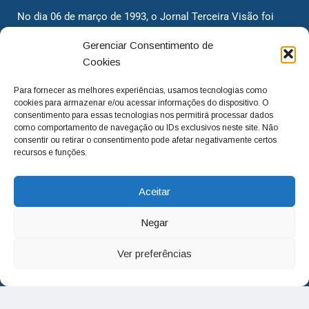
No dia 06 de março de 1993, o Jornal Terceira Visão foi
fundado para ser uma terceira via de notícias para os
Gerenciar Consentimento de
cidadãos valinhenses, já que naquela época só existiam
Cookies
dois jornais. Há mais de 30 anos, o jornal continua
assumindo o papel de ser a ‘voz do povo’ e continuamos
Para fornecer as melhores experiências, usamos tecnologias como
com o foco de trazer as melhores notícias. Nunca
cookies para armazenar e/ou acessar informações do dispositivo. O
deixamos de lado as necessidades do cidadão, sempre
consentimento para essas tecnologias nos permitirá processar dados
como comportamento de navegação ou IDs exclusivos neste site. Não
questionando os órgãos públicos em busca de melhorias
consentir ou retirar o consentimento pode afetar negativamente certos
para a cidade e sempre cobrando resoluções para casos
recursos e funções.
‘esquecidos’. Informar é a nossa missão!
Aceitar
adm@jtv.com.br
(19) 3929-6225
Negar
(19) 99450-1424
Ver preferências