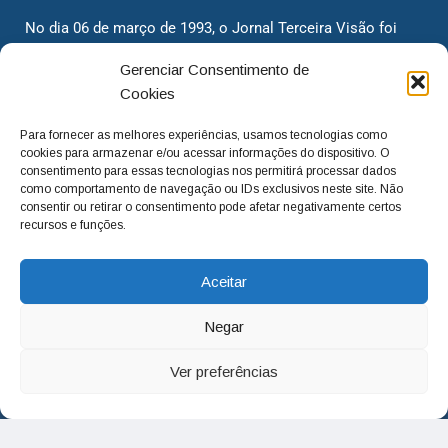
No dia 06 de março de 1993, o Jornal Terceira Visão foi
fundado para ser uma terceira via de notícias para os
Gerenciar Consentimento de
cidadãos valinhenses, já que naquela época só existiam
Cookies
dois jornais. Há mais de 30 anos, o jornal continua
assumindo o papel de ser a ‘voz do povo’ e continuamos
Para fornecer as melhores experiências, usamos tecnologias como
com o foco de trazer as melhores notícias. Nunca
cookies para armazenar e/ou acessar informações do dispositivo. O
deixamos de lado as necessidades do cidadão, sempre
consentimento para essas tecnologias nos permitirá processar dados
como comportamento de navegação ou IDs exclusivos neste site. Não
questionando os órgãos públicos em busca de melhorias
consentir ou retirar o consentimento pode afetar negativamente certos
para a cidade e sempre cobrando resoluções para casos
recursos e funções.
‘esquecidos’. Informar é a nossa missão!
Aceitar
adm@jtv.com.br
(19) 3929-6225
Negar
(19) 99450-1424
Ver preferências