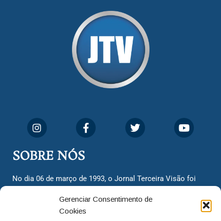
SOBRE NÓS
No dia 06 de março de 1993, o Jornal Terceira Visão foi
fundado para ser uma terceira via de notícias para os
Gerenciar Consentimento de
cidadãos valinhenses, já que naquela época só existiam
Cookies
dois jornais. Há mais de 30 anos, o jornal continua