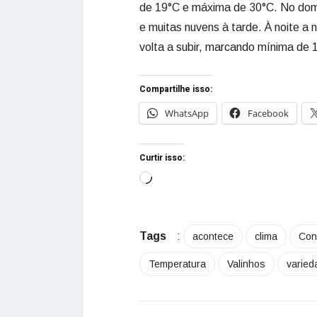
de 19°C e máxima de 30°C. No domi
e muitas nuvens à tarde. À noite a
volta a subir, marcando mínima de
Compartilhe isso:
WhatsApp
Facebook
Curtir isso:
Tags
:
acontece
clima
Con
Temperatura
Valinhos
varied