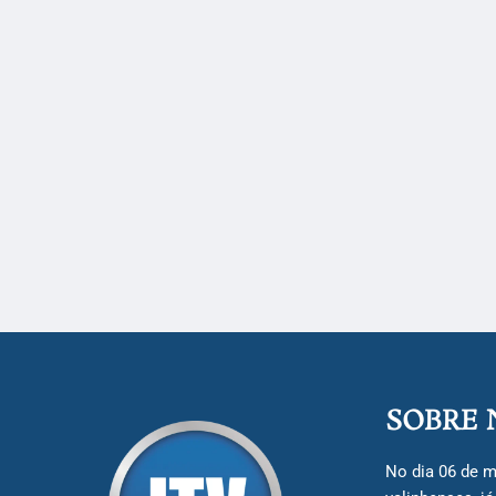
SOBRE 
No dia 06 de m