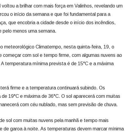
l voltou a brilhar com mais força em Valinhos, revelando um
rcou o início da semana e que foi fundamental para a
a, que encobria a cidade desde o início dos incêndios,
te pelo menos uma semana.
o meteorológico Climatempo, nesta quinta-feira, 19, o
ve começar com sol e tempo firme, com algumas nuvens ao
o. A temperatura mínima prevista é de 15°C e a máxima
terá firme e a temperatura continuará subindo. Os
de 19°C e máxima de 36°C. O sol aparecerá com muitas
ermanecerá com céu nublado, mas sem previsão de chuva.
é de sol com muitas nuvens pela manhã e tempo mais
ade de garoa à noite. As temperaturas devem marcar mínima