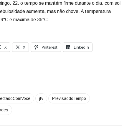
ngo, 22, o tempo se mantém firme durante o dia, com sol
 nebulosidade aumenta, mas não chove. A temperatura
 19°C e máxima de 36°C.
X
X
Pinterest
LinkedIn
ectadoComVocê
jtv
PrevisãodoTempo
ades