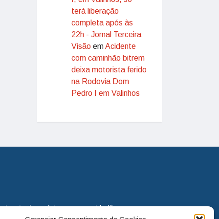
terá liberação
completa após às
22h - Jornal Terceira
Visão
em
Acidente
com caminhão bitrem
deixa motorista ferido
na Rodovia Dom
Pedro I em Valinhos
eira via de notícias para os cidadãos