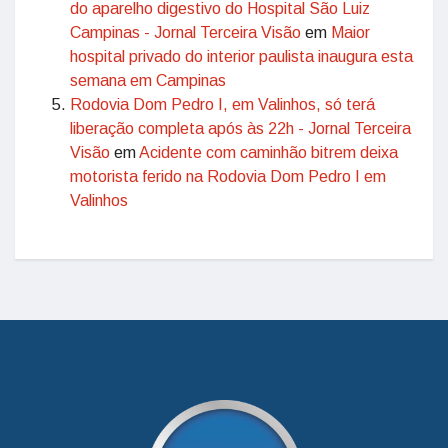
do aparelho digestivo do Hospital São Luiz
Campinas - Jornal Terceira Visão
em
Maior
hospital privado do interior paulista inaugura esta
semana em Campinas
Rodovia Dom Pedro I, em Valinhos, só terá
liberação completa após às 22h - Jornal Terceira
Visão
em
Acidente com caminhão bitrem deixa
motorista ferido na Rodovia Dom Pedro I em
Valinhos