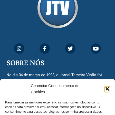
SOBRE NÓS
No dia 06 de março de 1993, o Jornal Terceira Visão foi
fundado para ser uma terceira via de notícias para os
Gerenciar Consentimento de
cidadãos valinhenses, já que naquela época só existiam
Cookies
dois jornais. Há mais de 30 anos, o jornal continua
assumindo o papel de ser a ‘voz do povo’ e continuamos
Para fornecer as melhores experiências, usamos tecnologias como
com o foco de trazer as melhores notícias. Nunca
cookies para armazenar e/ou acessar informações do dispositivo. O
deixamos de lado as necessidades do cidadão, sempre
consentimento para essas tecnologias nos permitirá processar dados