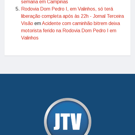
semana em Campinas
Rodovia Dom Pedro I, em Valinhos, só terá
liberação completa após às 22h - Jornal Terceira
Visão
em
Acidente com caminhão bitrem deixa
motorista ferido na Rodovia Dom Pedro I em
Valinhos