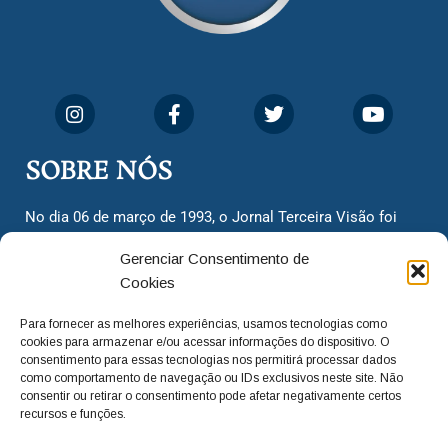
SOBRE NÓS
No dia 06 de março de 1993, o Jornal Terceira Visão foi
fundado para ser uma terceira via de notícias para os
Gerenciar Consentimento de
cidadãos valinhenses, já que naquela época só existiam
Cookies
dois jornais. Há mais de 30 anos, o jornal continua
assumindo o papel de ser a ‘voz do povo’ e continuamos
Para fornecer as melhores experiências, usamos tecnologias como
com o foco de trazer as melhores notícias. Nunca
cookies para armazenar e/ou acessar informações do dispositivo. O
deixamos de lado as necessidades do cidadão, sempre
consentimento para essas tecnologias nos permitirá processar dados
como comportamento de navegação ou IDs exclusivos neste site. Não
questionando os órgãos públicos em busca de melhorias
consentir ou retirar o consentimento pode afetar negativamente certos
para a cidade e sempre cobrando resoluções para casos
recursos e funções.
‘esquecidos’. Informar é a nossa missão!