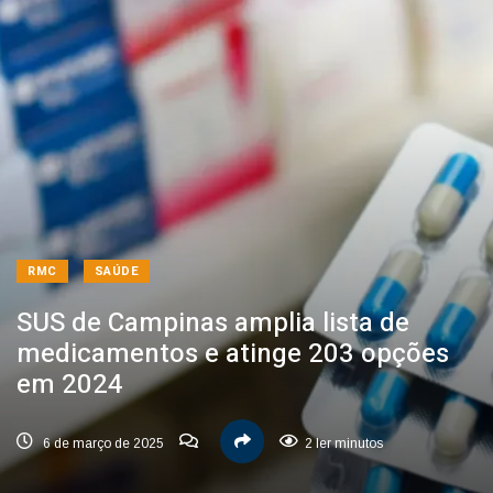
RMC
SAÚDE
SUS de Campinas amplia lista de
medicamentos e atinge 203 opções
em 2024
6 de março de 2025
2 ler minutos