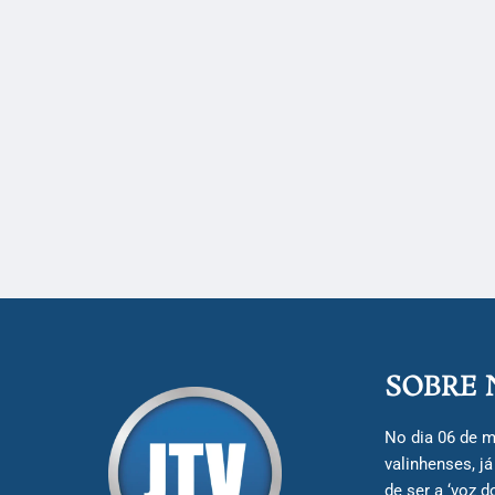
SOBRE 
No dia 06 de m
valinhenses, j
de ser a ‘voz 