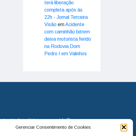
terá liberação
completa após às
22h - Jornal Terceira
Visão
em
Acidente
com caminhão bitrem
deixa motorista ferido
na Rodovia Dom
Pedro I em Valinhos
eira via de notícias para os cidadãos
Gerenciar Consentimento de Cookies
o jornal continua assumindo o papel
. Nunca deixamos de lado as