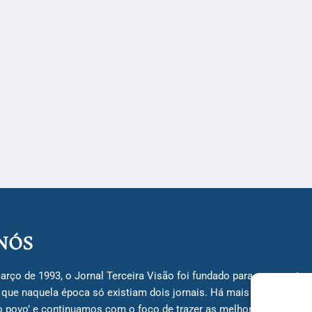
NÓS
arço de 1993, o Jornal Terceira Visão foi fundado para ser uma terc
á que naquela época só existiam dois jornais. Há mais de 30 anos, 
do povo’ e continuamos com o foco de trazer as melhores notícias