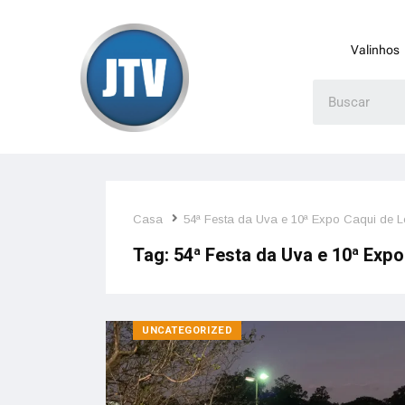
Valinhos
Casa
54ª Festa da Uva e 10ª Expo Caqui de L
Tag:
54ª Festa da Uva e 10ª Expo
UNCATEGORIZED