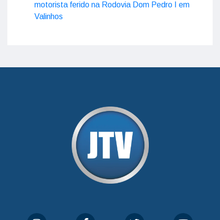
motorista ferido na Rodovia Dom Pedro I em
Valinhos