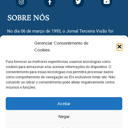
SOBRE NÓS
No dia 06 de março de 1993, o Jornal Terceira Visão foi
fundado para ser uma terceira via de notícias para os
Gerenciar Consentimento de
cidadãos valinhenses, já que naquela época só existiam
Cookies
dois jornais. Há mais de 30 anos, o jornal continua
assumindo o papel de ser a ‘voz do povo’ e continuamos
Para fornecer as melhores experiências, usamos tecnologias como
com o foco de trazer as melhores notícias. Nunca
cookies para armazenar e/ou acessar informações do dispositivo. O
deixamos de lado as necessidades do cidadão, sempre
consentimento para essas tecnologias nos permitirá processar dados
como comportamento de navegação ou IDs exclusivos neste site. Não
questionando os órgãos públicos em busca de melhorias
consentir ou retirar o consentimento pode afetar negativamente certos
para a cidade e sempre cobrando resoluções para casos
recursos e funções.
‘esquecidos’. Informar é a nossa missão!
Aceitar
adm@jtv.com.br
(19) 3929-6225
Negar
(19) 99450-1424