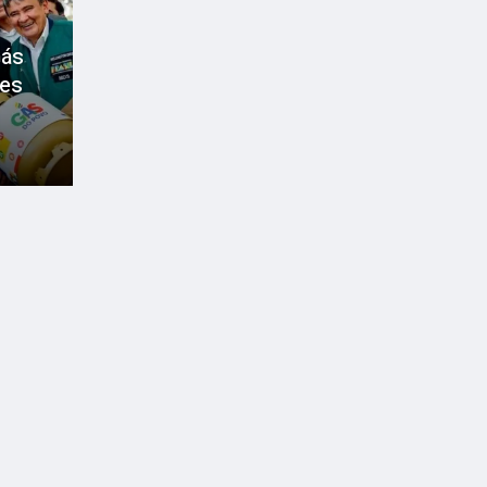
Gás
ões