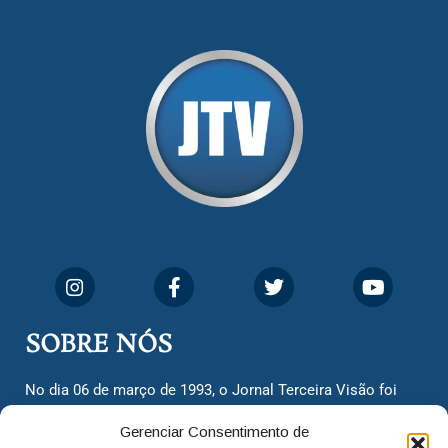
SOBRE NÓS
No dia 06 de março de 1993, o Jornal Terceira Visão foi
fundado para ser uma terceira via de notícias para os
Gerenciar Consentimento de
cidadãos valinhenses, já que naquela época só existiam