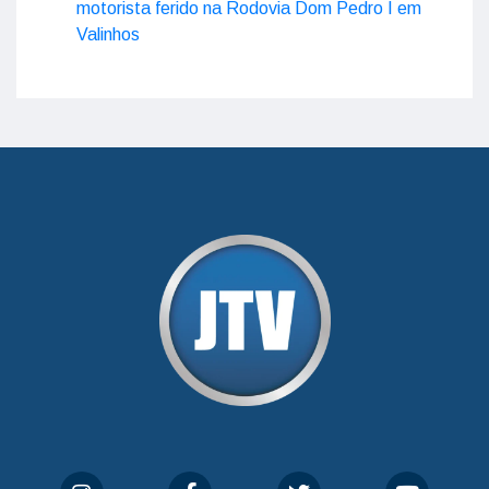
motorista ferido na Rodovia Dom Pedro I em
Valinhos