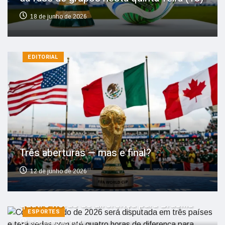
18 de junho de 2026
EDITORIAL
Três aberturas — mas e final?
12 de junho de 2026
Copa do Mundo de 2026 será disputada
em três países e terá sedes com até
quatro horas de diferença para Brasília
ESPORTES
9 de junho de 2026