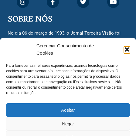
SOBRE NÓS
No dia 06 de março de 1993, o Jornal Terceira Visão foi
fundado para ser uma terceira via de notícias para os
Gerenciar Consentimento de
cidadãos valinhenses, já que naquela época só existiam
Cookies
dois jornais. Há mais de 30 anos, o jornal continua
assumindo o papel de ser a ‘voz do povo’ e continuamos
Para fornecer as melhores experiências, usamos tecnologias como
com o foco de trazer as melhores notícias. Nunca
cookies para armazenar e/ou acessar informações do dispositivo. O
deixamos de lado as necessidades do cidadão, sempre
consentimento para essas tecnologias nos permitirá processar dados
como comportamento de navegação ou IDs exclusivos neste site. Não
questionando os órgãos públicos em busca de melhorias
consentir ou retirar o consentimento pode afetar negativamente certos
para a cidade e sempre cobrando resoluções para casos
recursos e funções.
‘esquecidos’. Informar é a nossa missão!
Aceitar
adm@jtv.com.br
(19) 3929-6225
Negar
(19) 99450-1424