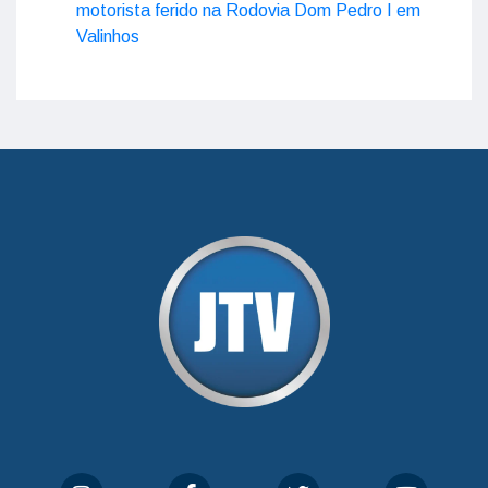
motorista ferido na Rodovia Dom Pedro I em
Valinhos