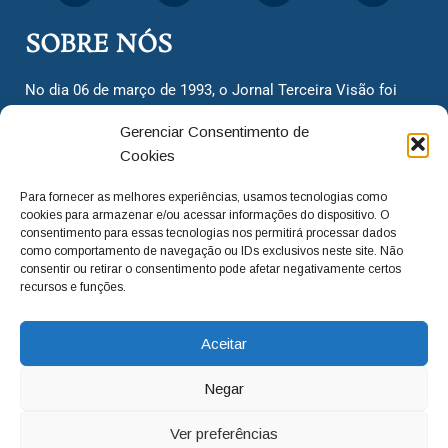
SOBRE NÓS
No dia 06 de março de 1993, o Jornal Terceira Visão foi
fundado para ser uma terceira via de notícias para os
Gerenciar Consentimento de
cidadãos valinhenses, já que naquela época só existiam
Cookies
dois jornais. Há mais de 30 anos, o jornal continua
assumindo o papel de ser a ‘voz do povo’ e continuamos
Para fornecer as melhores experiências, usamos tecnologias como
com o foco de trazer as melhores notícias. Nunca
cookies para armazenar e/ou acessar informações do dispositivo. O
deixamos de lado as necessidades do cidadão, sempre
consentimento para essas tecnologias nos permitirá processar dados
como comportamento de navegação ou IDs exclusivos neste site. Não
questionando os órgãos públicos em busca de melhorias
consentir ou retirar o consentimento pode afetar negativamente certos
para a cidade e sempre cobrando resoluções para casos
recursos e funções.
‘esquecidos’. Informar é a nossa missão!
Aceitar
adm@jtv.com.br
(19) 3929-6225
Negar
(19) 99450-1424
Ver preferências