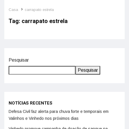
Casa
carrapato estrela
Febre maculosa faz novas vítimas e
Tag:
carrapato estrela
acende alerta máximo em Campinas
20 de março de 2026
RMC
Pesquisar
Pesquisar
NOTÍCIAS RECENTES
Defesa Civil faz alerta para chuva forte e temporais em
Valinhos e Vinhedo nos próximos dias
Vinhedo promove campanha de doação de sangue na