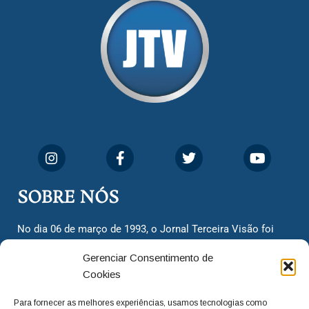
SOBRE NÓS
No dia 06 de março de 1993, o Jornal Terceira Visão foi
fundado para ser uma terceira via de notícias para os
Gerenciar Consentimento de
cidadãos valinhenses, já que naquela época só existiam
Cookies
dois jornais. Há mais de 30 anos, o jornal continua
assumindo o papel de ser a ‘voz do povo’ e continuamos
Para fornecer as melhores experiências, usamos tecnologias como