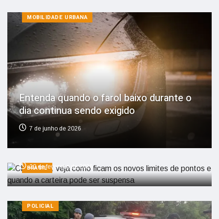
MOBILIDADE URBANA
Entenda quando o farol baixo durante o
dia continua sendo exigido
CNH 2026: veja como ficam os novos
7 de junho de 2026
limites de pontos e quando a carteira
pode ser suspensa
20 de fevereiro de 2026
BRASIL
POLICIAL