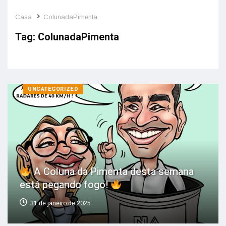
Casa
ColunadaPimenta
Tag:
ColunadaPimenta
UNCATEGORIZED
A Coluna da Pimenta desta semana
está pegando fogo!
31 de janeiro de 2025