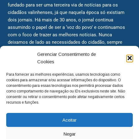
fundado para ser uma terceira via de notícias para os
cidadãos valinhenses, já que naquela época só existiam
dois jornais. Há mais de 30 anos, o jornal continua
assumindo o papel de ser a ‘voz do povo’ e continuamos
com o foco de trazer as melhores notícias. Nunca
deixamos de lado as necessidades do cidadão, sempre
questionando os órgãos públicos em busca de melhorias
Gerenciar Consentimento de
para a cidade e sempre cobrando resoluções para casos
Cookies
‘esquecidos’. Informar é a nossa missão!
Para fornecer as melhores experiências, usamos tecnologias como
cookies para armazenar e/ou acessar informações do dispositivo. O
adm@jtv.com.br
(19) 3929-6225
consentimento para essas tecnologias nos permitirá processar dados
como comportamento de navegação ou IDs exclusivos neste site. Não
(19) 99450-1424
consentir ou retirar o consentimento pode afetar negativamente certos
recursos e funções.
Aceitar
Negar