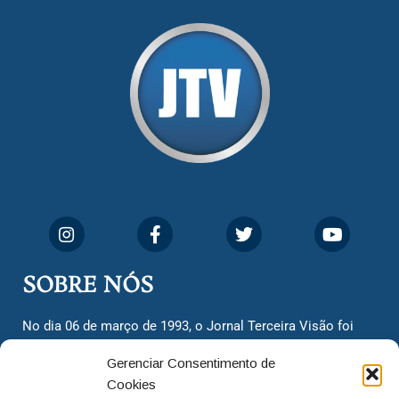
SOBRE NÓS
No dia 06 de março de 1993, o Jornal Terceira Visão foi
fundado para ser uma terceira via de notícias para os
Gerenciar Consentimento de
cidadãos valinhenses, já que naquela época só existiam
Cookies
dois jornais. Há mais de 30 anos, o jornal continua