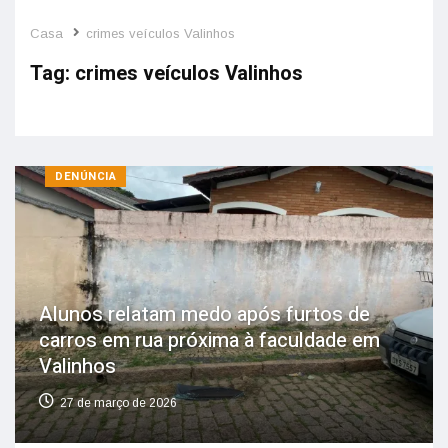
Casa
crimes veículos Valinhos
Tag:
crimes veículos Valinhos
DENÚNCIA
Alunos relatam medo após furtos de
carros em rua próxima à faculdade em
Valinhos
27 de março de 2026