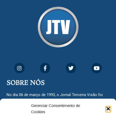
SOBRE NÓS
No dia 06 de março de 1993, o Jornal Terceira Visão foi
fundado para ser uma terceira via de notícias para os
Gerenciar Consentimento de
cidadãos valinhenses, já que naquela época só existiam
Cookies
dois jornais. Há mais de 30 anos, o jornal continua