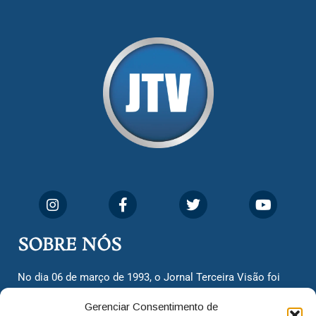
SOBRE NÓS
No dia 06 de março de 1993, o Jornal Terceira Visão foi
fundado para ser uma terceira via de notícias para os
Gerenciar Consentimento de
cidadãos valinhenses, já que naquela época só existiam