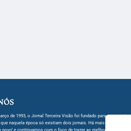
NÓS
arço de 1993, o Jornal Terceira Visão foi fundado para ser uma terc
á que naquela época só existiam dois jornais. Há mais de 30 anos, 
do povo’ e continuamos com o foco de trazer as melhores notícias