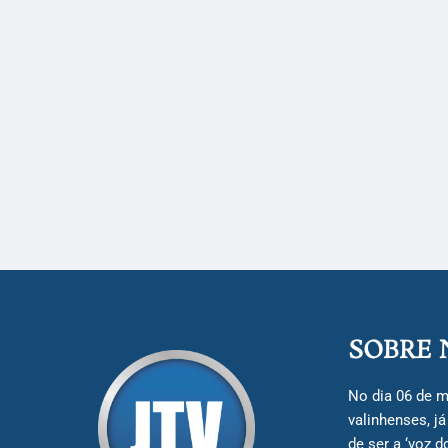
SOBRE 
No dia 06 de m
valinhenses, j
de ser a ‘voz 