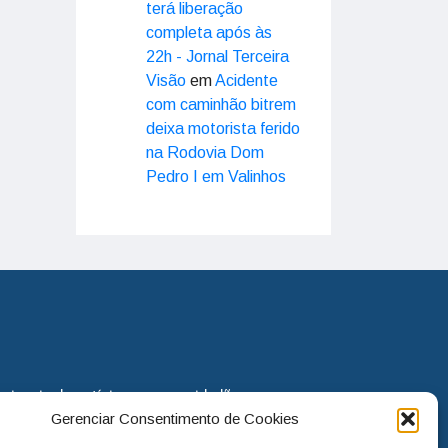
terá liberação
completa após às
22h - Jornal Terceira
Visão
em
Acidente
com caminhão bitrem
deixa motorista ferido
na Rodovia Dom
Pedro I em Valinhos
eira via de notícias para os cidadãos
Gerenciar Consentimento de Cookies
o jornal continua assumindo o papel
. Nunca deixamos de lado as