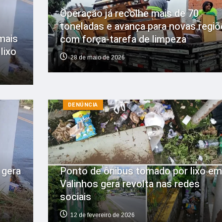
Operação já recolhe mais de 70
toneladas e avança para novas regiõ
mais
com força-tarefa de limpeza
lixo
28 de maio de 2026
DENÚNCIA
 gera
Ponto de ônibus tomado por lixo em
Valinhos gera revolta nas redes
sociais
12 de fevereiro de 2026