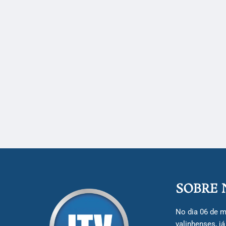
SOBRE 
No dia 06 de m
valinhenses, j