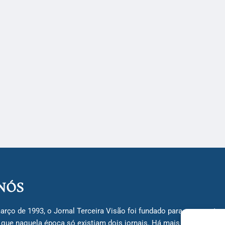
NÓS
arço de 1993, o Jornal Terceira Visão foi fundado para ser uma terc
á que naquela época só existiam dois jornais. Há mais de 30 anos, 