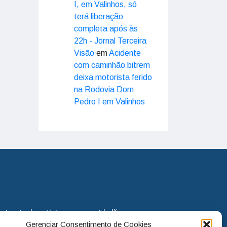
I, em Valinhos, só
terá liberação
completa após às
22h - Jornal Terceira
Visão
em
Acidente
com caminhão bitrem
deixa motorista ferido
na Rodovia Dom
Pedro I em Valinhos
eira via de notícias para os cidadãos
Gerenciar Consentimento de Cookies
o jornal continua assumindo o papel