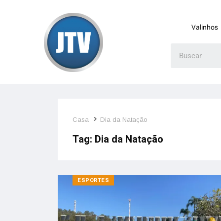
Valinhos
Casa
Dia da Natação
Tag:
Dia da Natação
ESPORTES