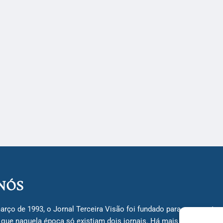
NÓS
arço de 1993, o Jornal Terceira Visão foi fundado para ser uma terc
á que naquela época só existiam dois jornais. Há mais de 30 anos, 