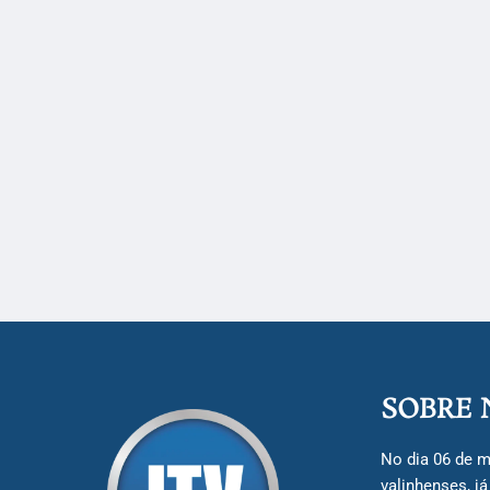
SOBRE 
No dia 06 de m
valinhenses, j