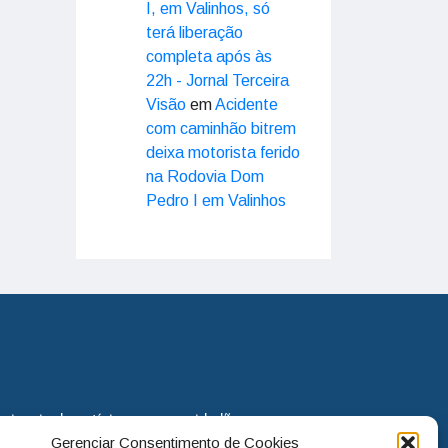
I, em Valinhos, só
terá liberação
completa após às
22h - Jornal Terceira
Visão
em
Acidente
com caminhão bitrem
deixa motorista ferido
na Rodovia Dom
Pedro I em Valinhos
eira via de notícias para os cidadãos
Gerenciar Consentimento de Cookies
o jornal continua assumindo o papel