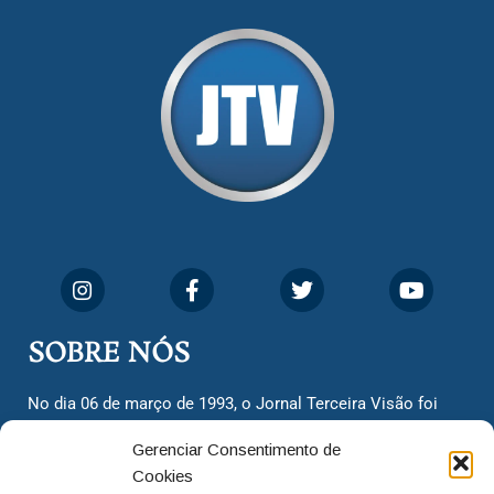
SOBRE NÓS
No dia 06 de março de 1993, o Jornal Terceira Visão foi
fundado para ser uma terceira via de notícias para os
Gerenciar Consentimento de
cidadãos valinhenses, já que naquela época só existiam
Cookies
dois jornais. Há mais de 30 anos, o jornal continua