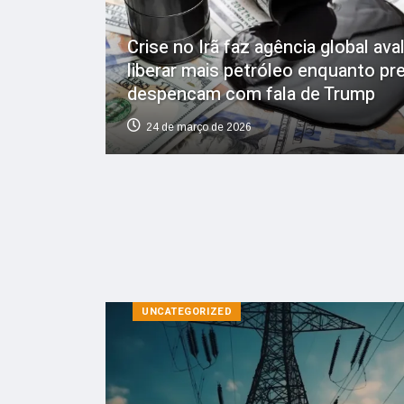
Crise no Irã faz agência global aval
liberar mais petróleo enquanto pr
despencam com fala de Trump
24 de março de 2026
UNCATEGORIZED