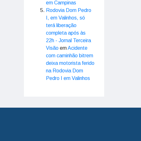
em Campinas
Rodovia Dom Pedro
I, em Valinhos, só
terá liberação
completa após às
22h - Jornal Terceira
Visão
em
Acidente
com caminhão bitrem
deixa motorista ferido
na Rodovia Dom
Pedro I em Valinhos