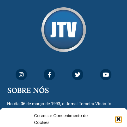
SOBRE NÓS
No dia 06 de março de 1993, o Jornal Terceira Visão foi
fundado para ser uma terceira via de notícias para os
Gerenciar Consentimento de
cidadãos valinhenses, já que naquela época só existiam
Cookies
dois jornais. Há mais de 30 anos, o jornal continua