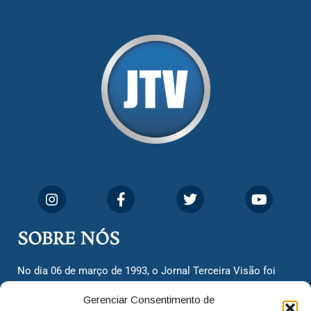
SOBRE NÓS
No dia 06 de março de 1993, o Jornal Terceira Visão foi
fundado para ser uma terceira via de notícias para os
Gerenciar Consentimento de
cidadãos valinhenses, já que naquela época só existiam