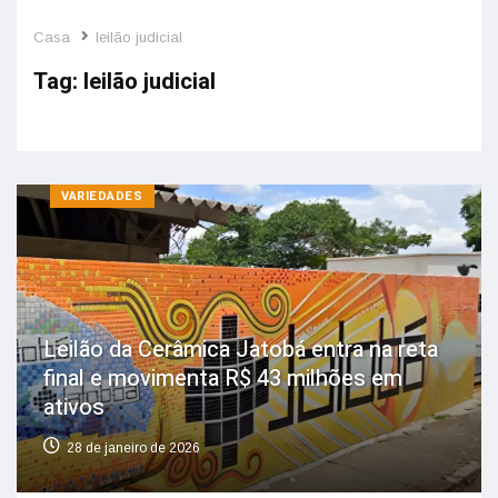
Casa
leilão judicial
Tag:
leilão judicial
VARIEDADES
Leilão da Cerâmica Jatobá entra na reta
final e movimenta R$ 43 milhões em
ativos
28 de janeiro de 2026