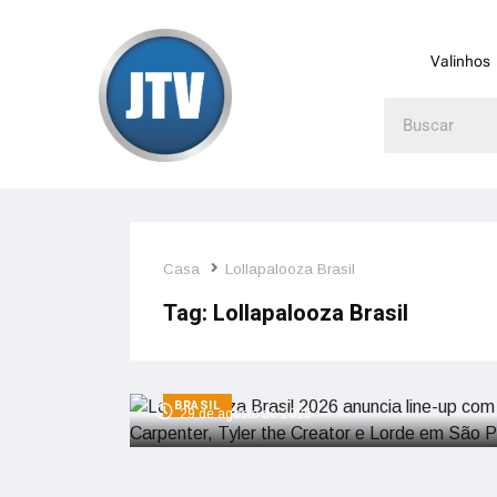
Valinhos
Casa
Lollapalooza Brasil
Tag:
Lollapalooza Brasil
Lollapalooza Brasil 2026 anuncia l
up com Sabrina Carpenter, Tyler t
Creator e Lorde em São Paulo
BRASIL
29 de agosto de 2025