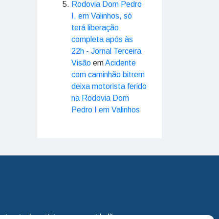
Rodovia Dom Pedro
I, em Valinhos, só
terá liberação
completa após às
22h - Jornal Terceira
Visão
em
Acidente
com caminhão bitrem
deixa motorista ferido
na Rodovia Dom
Pedro I em Valinhos
eira via de notícias para os cidadãos