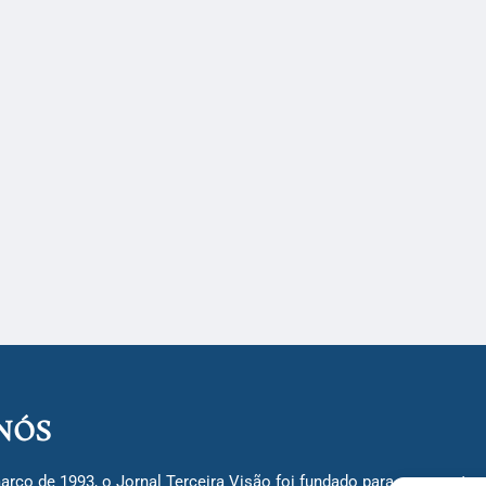
NÓS
arço de 1993, o Jornal Terceira Visão foi fundado para ser uma terc