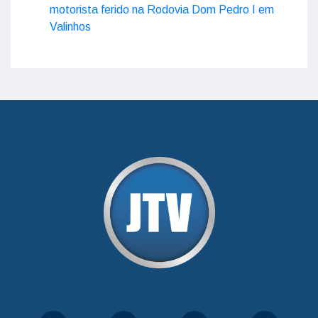
motorista ferido na Rodovia Dom Pedro I em
Valinhos