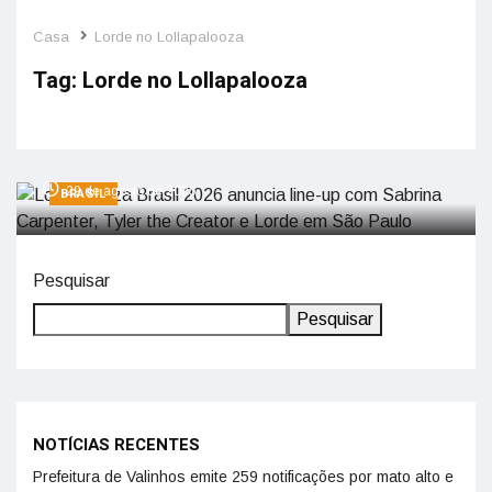
Casa
Lorde no Lollapalooza
Tag:
Lorde no Lollapalooza
Lollapalooza Brasil 2026 anuncia line-up
com Sabrina Carpenter, Tyler the Creator
e Lorde em São Paulo
29 de agosto de 2025
BRASIL
Pesquisar
Pesquisar
NOTÍCIAS RECENTES
Prefeitura de Valinhos emite 259 notificações por mato alto e