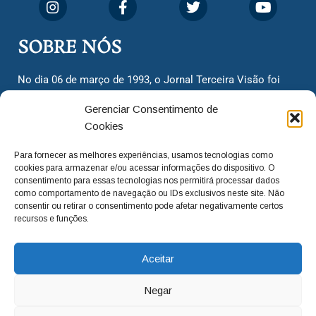
SOBRE NÓS
No dia 06 de março de 1993, o Jornal Terceira Visão foi
fundado para ser uma terceira via de notícias para os
Gerenciar Consentimento de
cidadãos valinhenses, já que naquela época só existiam
Cookies
dois jornais. Há mais de 30 anos, o jornal continua
assumindo o papel de ser a ‘voz do povo’ e continuamos
Para fornecer as melhores experiências, usamos tecnologias como
com o foco de trazer as melhores notícias. Nunca
cookies para armazenar e/ou acessar informações do dispositivo. O
deixamos de lado as necessidades do cidadão, sempre
consentimento para essas tecnologias nos permitirá processar dados
como comportamento de navegação ou IDs exclusivos neste site. Não
questionando os órgãos públicos em busca de melhorias
consentir ou retirar o consentimento pode afetar negativamente certos
para a cidade e sempre cobrando resoluções para casos
recursos e funções.
‘esquecidos’. Informar é a nossa missão!
Aceitar
adm@jtv.com.br
(19) 3929-6225
Negar
(19) 99450-1424