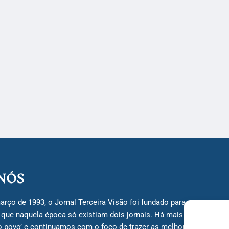
NÓS
arço de 1993, o Jornal Terceira Visão foi fundado para ser uma terc
á que naquela época só existiam dois jornais. Há mais de 30 anos, 
do povo’ e continuamos com o foco de trazer as melhores notícias