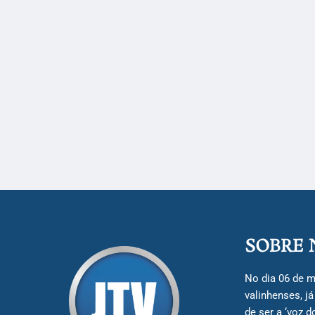
SOBRE 
No dia 06 de m
valinhenses, j
de ser a ‘voz 