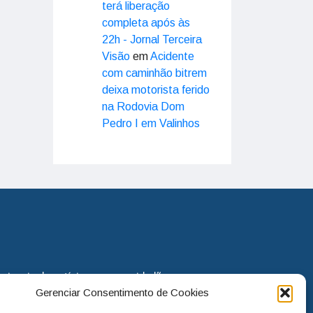
terá liberação
completa após às
22h - Jornal Terceira
Visão
em
Acidente
com caminhão bitrem
deixa motorista ferido
na Rodovia Dom
Pedro I em Valinhos
eira via de notícias para os cidadãos
Gerenciar Consentimento de Cookies
o jornal continua assumindo o papel
. Nunca deixamos de lado as