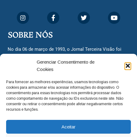
SOBRE NÓS
No dia 06 de março de 1993, o Jornal Terceira Visão foi
fundado para ser uma terceira via de notícias para os
Gerenciar Consentimento de
cidadãos valinhenses, já que naquela época só existiam
Cookies
dois jornais. Há mais de 30 anos, o jornal continua
assumindo o papel de ser a ‘voz do povo’ e continuamos
Para fornecer as melhores experiências, usamos tecnologias como
com o foco de trazer as melhores notícias. Nunca
cookies para armazenar e/ou acessar informações do dispositivo. O
deixamos de lado as necessidades do cidadão, sempre
consentimento para essas tecnologias nos permitirá processar dados
como comportamento de navegação ou IDs exclusivos neste site. Não
questionando os órgãos públicos em busca de melhorias
consentir ou retirar o consentimento pode afetar negativamente certos
para a cidade e sempre cobrando resoluções para casos
recursos e funções.
‘esquecidos’. Informar é a nossa missão!
Aceitar
adm@jtv.com.br
(19) 3929-6225