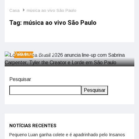
Casa
música ao vivo São Paulo
Tag:
música ao vivo São Paulo
Lollapalooza Brasil 2026 anuncia line-up
com Sabrina Carpenter, Tyler the Creator
e Lorde em São Paulo
29 de agosto de 2025
BRASIL
Pesquisar
Pesquisar
NOTÍCIAS RECENTES
Pequeno Luan ganha colete e é apadrinhado pelo Insanos