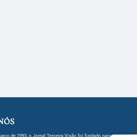
NÓS
arço de 1993, o Jornal Terceira Visão foi fundado para ser uma terc