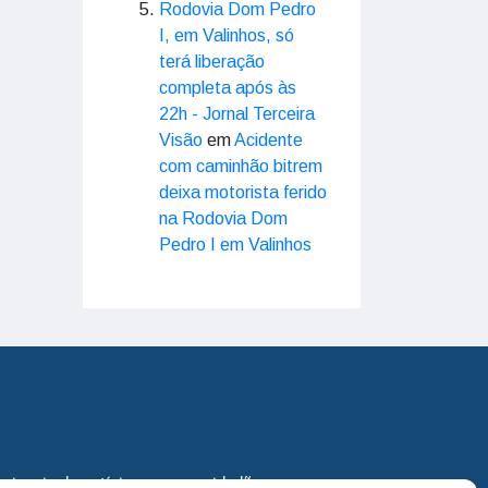
Rodovia Dom Pedro
I, em Valinhos, só
terá liberação
completa após às
22h - Jornal Terceira
Visão
em
Acidente
com caminhão bitrem
deixa motorista ferido
na Rodovia Dom
Pedro I em Valinhos
eira via de notícias para os cidadãos