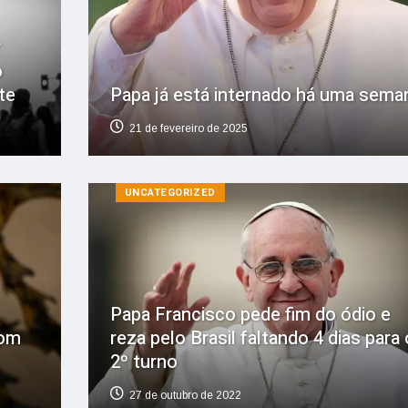
r
o
te
Papa já está internado há uma sema
21 de fevereiro de 2025
UNCATEGORIZED
Papa Francisco pede fim do ódio e
com
reza pelo Brasil faltando 4 dias para 
2º turno
27 de outubro de 2022