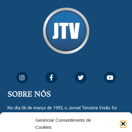
SOBRE NÓS
No dia 06 de março de 1993, o Jornal Terceira Visão foi
fundado para ser uma terceira via de notícias para os
Gerenciar Consentimento de
cidadãos valinhenses, já que naquela época só existiam
Cookies
dois jornais. Há mais de 30 anos, o jornal continua