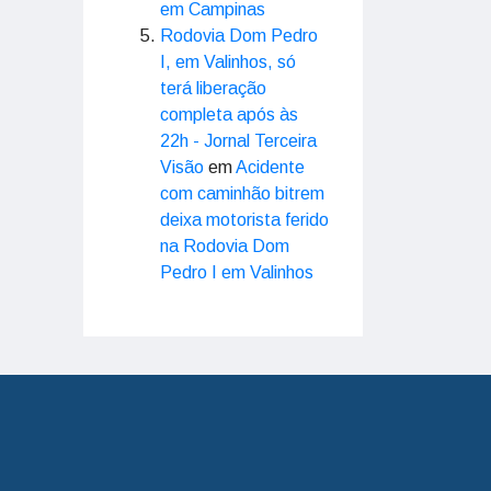
em Campinas
Rodovia Dom Pedro
I, em Valinhos, só
terá liberação
completa após às
22h - Jornal Terceira
Visão
em
Acidente
com caminhão bitrem
deixa motorista ferido
na Rodovia Dom
Pedro I em Valinhos