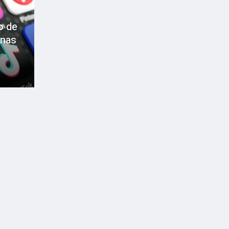
o de
enas