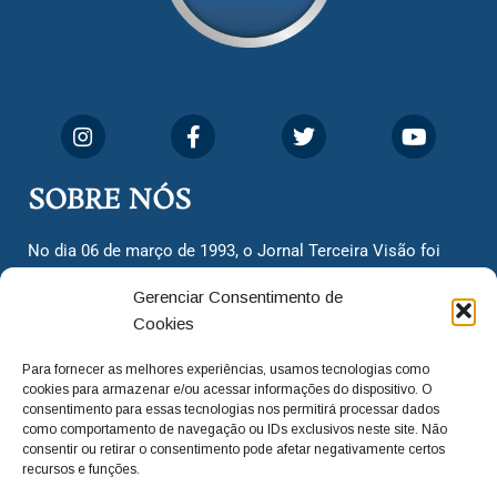
SOBRE NÓS
No dia 06 de março de 1993, o Jornal Terceira Visão foi
fundado para ser uma terceira via de notícias para os
Gerenciar Consentimento de
cidadãos valinhenses, já que naquela época só existiam
Cookies
dois jornais. Há mais de 30 anos, o jornal continua
assumindo o papel de ser a ‘voz do povo’ e continuamos
Para fornecer as melhores experiências, usamos tecnologias como
com o foco de trazer as melhores notícias. Nunca
cookies para armazenar e/ou acessar informações do dispositivo. O
deixamos de lado as necessidades do cidadão, sempre
consentimento para essas tecnologias nos permitirá processar dados
como comportamento de navegação ou IDs exclusivos neste site. Não
questionando os órgãos públicos em busca de melhorias
consentir ou retirar o consentimento pode afetar negativamente certos
para a cidade e sempre cobrando resoluções para casos
recursos e funções.
‘esquecidos’. Informar é a nossa missão!