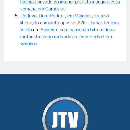
hospital privado do interior paulista inaugura esta
semana em Campinas
Rodovia Dom Pedro I, em Valinhos, só terá
liberação completa após às 22h - Jornal Terceira
Visão
em
Acidente com caminhão bitrem deixa
motorista ferido na Rodovia Dom Pedro I em
Valinhos