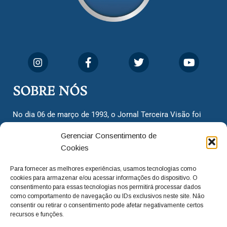
SOBRE NÓS
No dia 06 de março de 1993, o Jornal Terceira Visão foi
fundado para ser uma terceira via de notícias para os
Gerenciar Consentimento de
cidadãos valinhenses, já que naquela época só existiam
Cookies
dois jornais. Há mais de 30 anos, o jornal continua
assumindo o papel de ser a ‘voz do povo’ e continuamos
Para fornecer as melhores experiências, usamos tecnologias como
com o foco de trazer as melhores notícias. Nunca
cookies para armazenar e/ou acessar informações do dispositivo. O
deixamos de lado as necessidades do cidadão, sempre
consentimento para essas tecnologias nos permitirá processar dados
como comportamento de navegação ou IDs exclusivos neste site. Não
questionando os órgãos públicos em busca de melhorias
consentir ou retirar o consentimento pode afetar negativamente certos
para a cidade e sempre cobrando resoluções para casos
recursos e funções.
‘esquecidos’. Informar é a nossa missão!