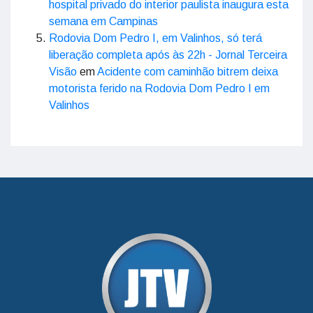
hospital privado do interior paulista inaugura esta
semana em Campinas
Rodovia Dom Pedro I, em Valinhos, só terá
liberação completa após às 22h - Jornal Terceira
Visão
em
Acidente com caminhão bitrem deixa
motorista ferido na Rodovia Dom Pedro I em
Valinhos