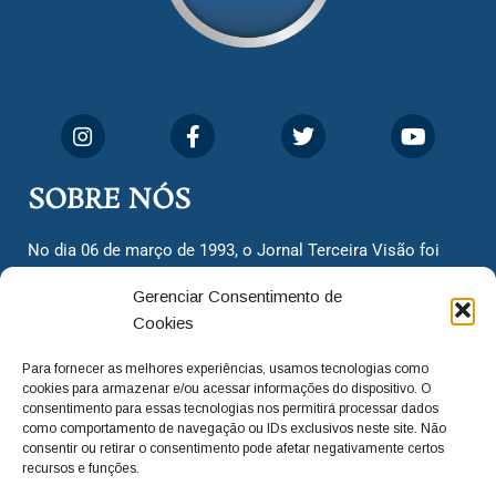
SOBRE NÓS
No dia 06 de março de 1993, o Jornal Terceira Visão foi
fundado para ser uma terceira via de notícias para os
Gerenciar Consentimento de
cidadãos valinhenses, já que naquela época só existiam
Cookies
dois jornais. Há mais de 30 anos, o jornal continua
assumindo o papel de ser a ‘voz do povo’ e continuamos
Para fornecer as melhores experiências, usamos tecnologias como
com o foco de trazer as melhores notícias. Nunca
cookies para armazenar e/ou acessar informações do dispositivo. O
deixamos de lado as necessidades do cidadão, sempre
consentimento para essas tecnologias nos permitirá processar dados
como comportamento de navegação ou IDs exclusivos neste site. Não
questionando os órgãos públicos em busca de melhorias
consentir ou retirar o consentimento pode afetar negativamente certos
para a cidade e sempre cobrando resoluções para casos
recursos e funções.
‘esquecidos’. Informar é a nossa missão!