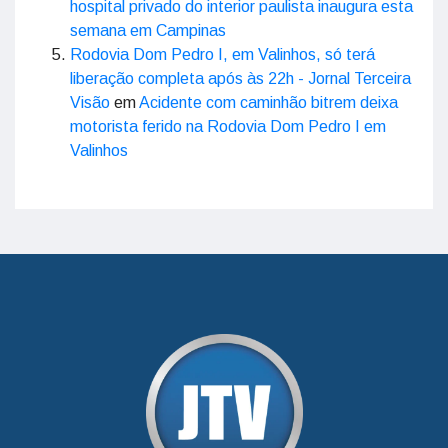
hospital privado do interior paulista inaugura esta
semana em Campinas
Rodovia Dom Pedro I, em Valinhos, só terá
liberação completa após às 22h - Jornal Terceira
Visão
em
Acidente com caminhão bitrem deixa
motorista ferido na Rodovia Dom Pedro I em
Valinhos